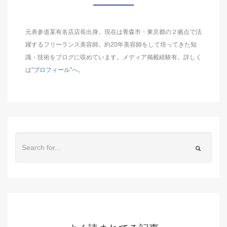
元表参道某有名店店長出身。現在は青森市・東京都の２拠点で活
躍するフリーランス美容師。約20年美容師をして培ってきた知
識・技術をブログに収めています。メディア掲載経験有。詳しく
は"
プロフィール
"へ。