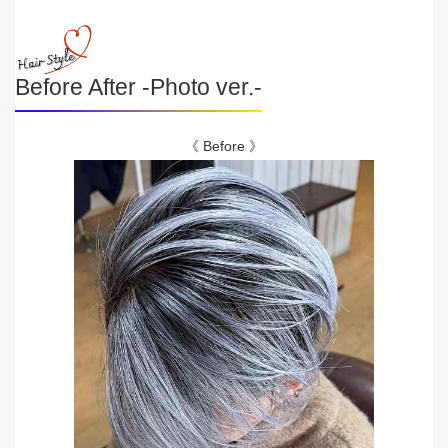
Before After -Photo ver.-
《 Before 》