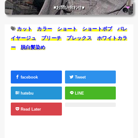
■お問い合わせ■
カット
カラー
ショート
ショートボブ
バレ
イヤージュ
ブリーチ
プレックス
ホワイトカラ
ー
脱白髪染め
facebook
Tweet
hatebu
LINE
Read Later