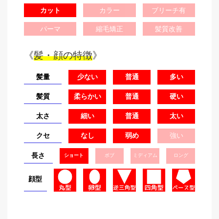
カット
カラー
ブリーチ有
パーマ
縮毛矯正
髪質改善
《
髪・顔の特徴
》
髪量
少ない
普通
多い
髪質
柔らかい
普通
硬い
太さ
細い
普通
太い
クセ
なし
弱め
強い
長さ
ショート
ボブ
ミディアム
ロング
顔型