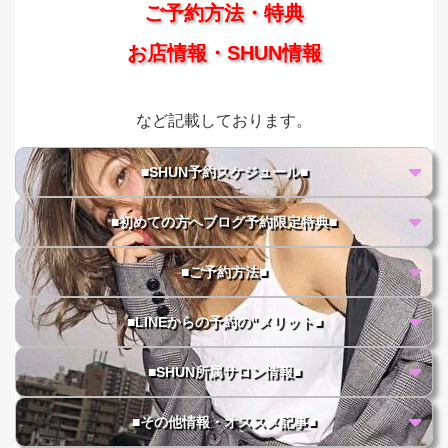
ご予約方法・特典
お店情報・SHUN情報
など記載しております。
■SHUN予約スケジュール■
■初めての方へブログ予約限定特典■
■ご予約方法■
■LINEからの予約の"メリット■
■SHUN所属サロン情報■
■その他情報・オススメ記事■