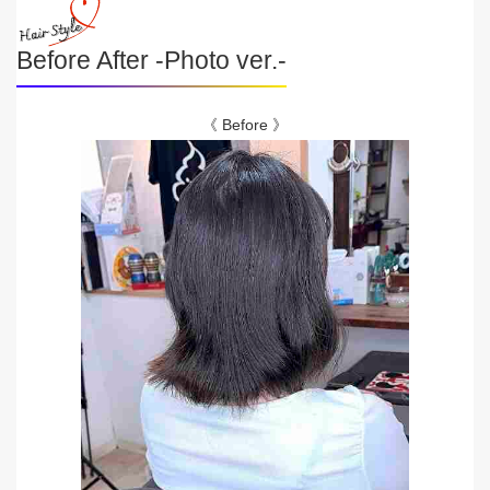
Before After -Photo ver.-
《 Before 》