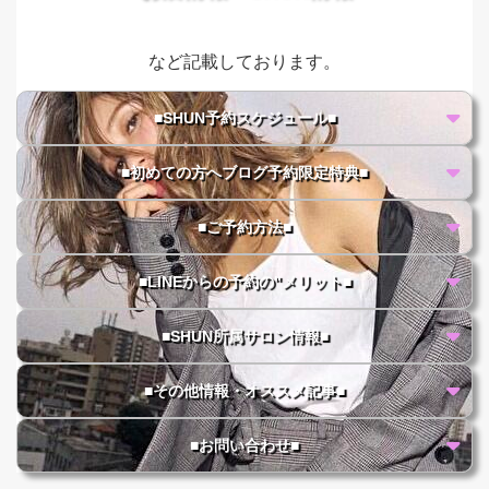
など記載しております。
■SHUN予約スケジュール■
■初めての方へブログ予約限定特典■
■ご予約方法■
■LINEからの予約の"メリット■
■SHUN所属サロン情報■
■その他情報・オススメ記事■
■お問い合わせ■