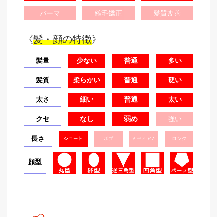
パーマ
縮毛矯正
髪質改善
《
髪・顔の特徴
》
髪量
少ない
普通
多い
髪質
柔らかい
普通
硬い
太さ
細い
普通
太い
クセ
なし
弱め
強い
長さ
ショート
ボブ
ミディアム
ロング
顔型