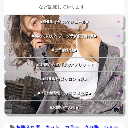
など記載しております。
■SHUN予約スケジュール■
■初めての方へブログ予約限定特典■
■ご予約方法■
■LINEからの予約の"メリット■
■SHUN所属サロン情報■
■その他情報・オススメ記事■
■お問い合わせ■
お手入れ楽
カット
カラー
クセ毛
ショー