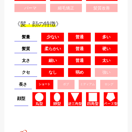
パーマ
縮毛矯正
髪質改善
《
髪・顔の特徴
》
髪量
少ない
普通
多い
髪質
柔らかい
普通
硬い
太さ
細い
普通
太い
クセ
なし
弱め
強い
長さ
ショート
ボブ
ミディアム
ロング
顔型