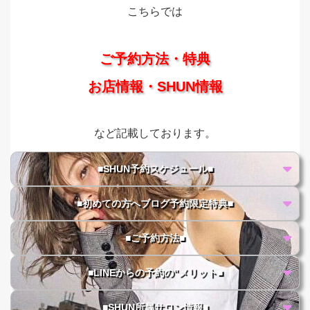
こちらでは
ご予約方法・特典
お店情報・SHUN情報
など記載しております。
■SHUN予約スケジュール■
■初めての方へブログ予約限定特典■
■ご予約方法■
■LINEからの予約の"メリット■
■SHUN所属サロン情報■