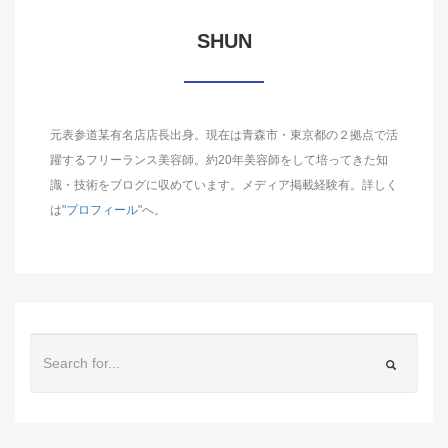
SHUN
元表参道某有名店店長出身。現在は青森市・東京都の２拠点で活
躍するフリーランス美容師。約20年美容師をして培ってきた知
識・技術をブログに収めています。メディア掲載経験有。詳しく
は"
プロフィール
"へ。