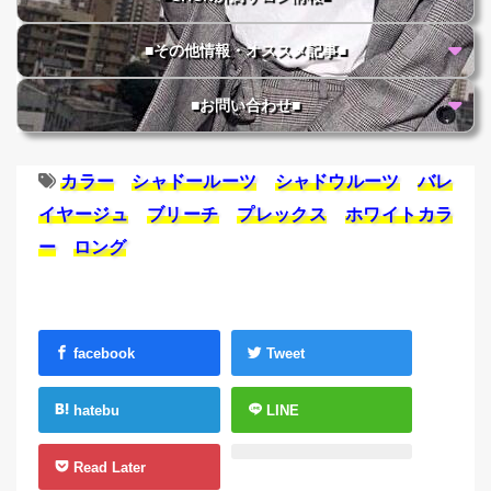
■その他情報・オススメ記事■
■お問い合わせ■
カラー
シャドールーツ
シャドウルーツ
バレ
イヤージュ
ブリーチ
プレックス
ホワイトカラ
ー
ロング
facebook
Tweet
hatebu
LINE
Read Later