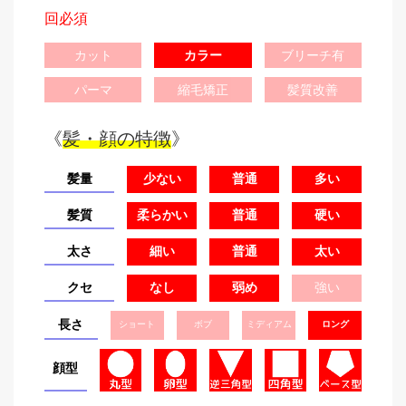
回必須
カット
カラー
ブリーチ有
パーマ
縮毛矯正
髪質改善
《
髪・顔の特徴
》
髪量
少ない
普通
多い
髪質
柔らかい
普通
硬い
太さ
細い
普通
太い
クセ
なし
弱め
強い
長さ
ショート
ボブ
ミディアム
ロング
顔型