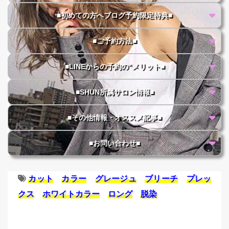
■初めての方へブログ予約限定特典■
■ご予約方法■
■LINEからの予約の"メリット■
■SHUN所属サロン情報■
■その他情報・オススメ記事■
■お問い合わせ■
カット
カラー
グレージュ
ブリーチ
プレッ
クス
ホワイトカラー
ロング
脱染