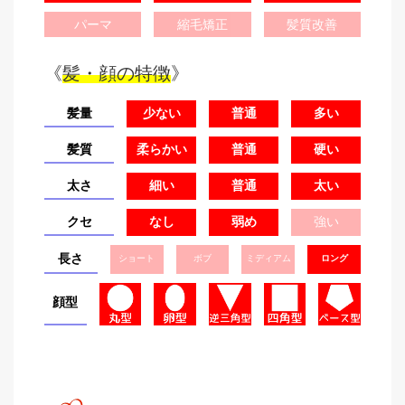
パーマ
縮毛矯正
髪質改善
《
髪・顔の特徴
》
髪量
少ない
普通
多い
髪質
柔らかい
普通
硬い
太さ
細い
普通
太い
クセ
なし
弱め
強い
長さ
ショート
ボブ
ミディアム
ロング
顔型