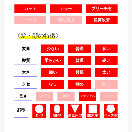
カット
カラー
ブリーチ有
パーマ
縮毛矯正
髪質改善
《
髪・顔の特徴
》
髪量
少ない
普通
多い
髪質
柔らかい
普通
硬い
太さ
細い
普通
太い
クセ
なし
弱め
強い
長さ
ショート
ボブ
ミディアム
ロング
顔型