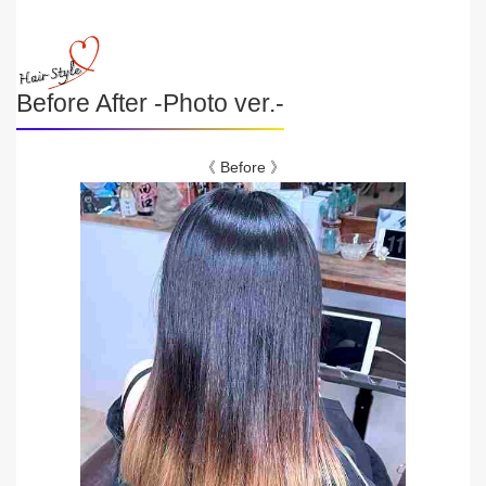
Before After -Photo ver.-
《 Before 》