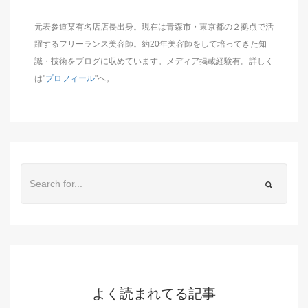
元表参道某有名店店長出身。現在は青森市・東京都の２拠点で活
躍するフリーランス美容師。約20年美容師をして培ってきた知
識・技術をブログに収めています。メディア掲載経験有。詳しく
は"
プロフィール
"へ。
よく読まれてる記事