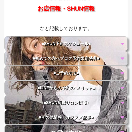
お店情報・SHUN情報
など記載しております。
■SHUN予約スケジュール■
■初めての方へブログ予約限定特典■
■ご予約方法■
■LINEからの予約の"メリット■
■SHUN所属サロン情報■
■その他情報・オススメ記事■