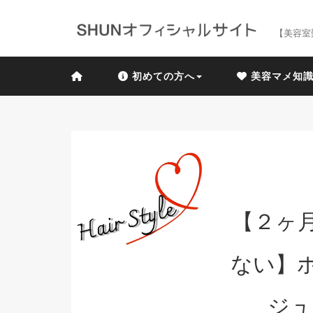
【美容室
初めての方へ
美容マメ知
【２ヶ
ない】ホ
ジュ