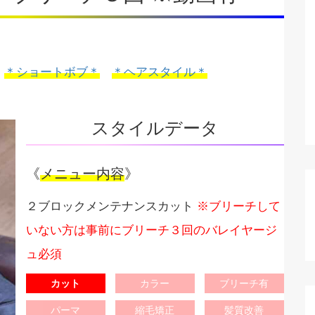
＊ショートボブ＊
＊ヘアスタイル＊
スタイルデータ
《
メニュー内容
》
２ブロックメンテナンスカット
※ブリーチして
いない方は事前にブリーチ３回のバレイヤージ
ュ必須
カット
カラー
ブリーチ有
パーマ
縮毛矯正
髪質改善