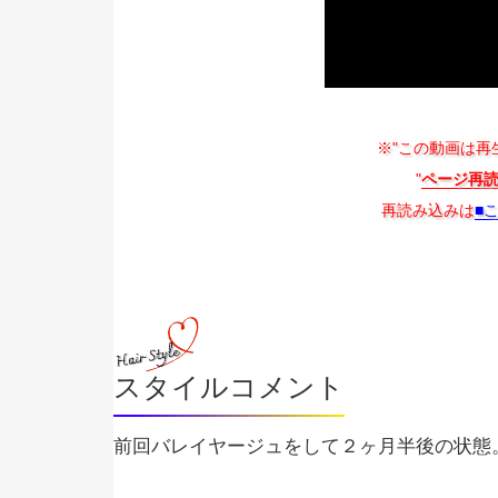
※"この動画は再
"
ページ再
再読み込みは
■
スタイルコメント
前回バレイヤージュをして２ヶ月半後の状態