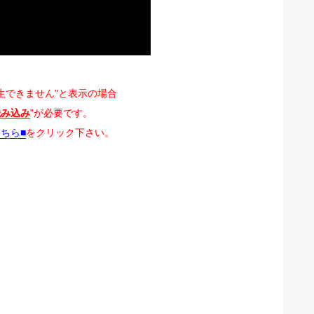
生できません"と表示の場合
読み込み
"が必要です。
こちら■
をクリック下さい。
。