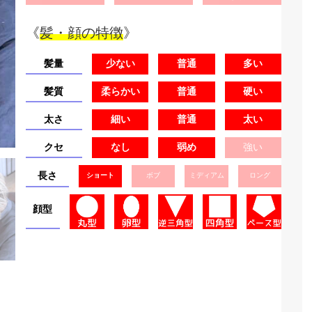
《
髪・顔の特徴
》
髪量
少ない
普通
多い
髪質
柔らかい
普通
硬い
太さ
細い
普通
太い
クセ
なし
弱め
強い
長さ
ショート
ボブ
ミディアム
ロング
顔型