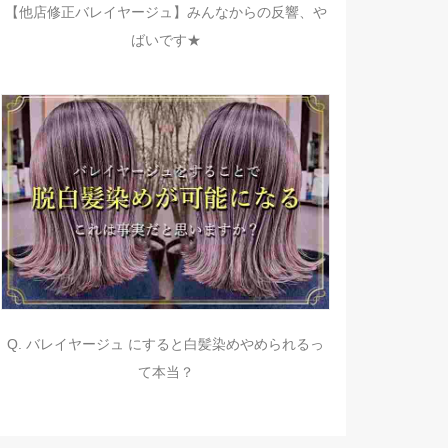
【他店修正バレイヤージュ】みんなからの反響、や
ばいです★
Q. バレイヤージュ にすると白髪染めやめられるっ
て本当？