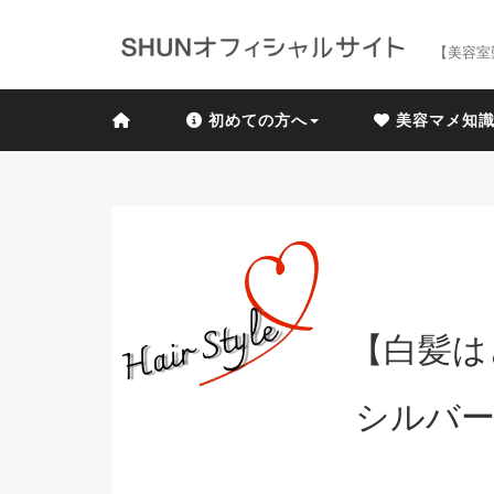
【美容室
初めての方へ
美容マメ知
【白髪は
シルバー