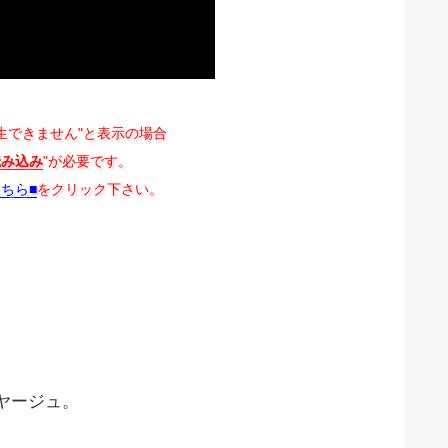
生できません"と表示の場合
読み込み
"が必要です。
こちら■
をクリック下さい。
ヤージュ。