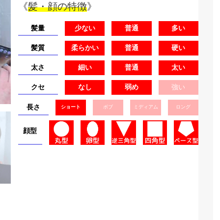
《
髪・顔の特徴
》
髪量
少ない
普通
多い
髪質
柔らかい
普通
硬い
太さ
細い
普通
太い
クセ
なし
弱め
強い
長さ
ショート
ボブ
ミディアム
ロング
顔型