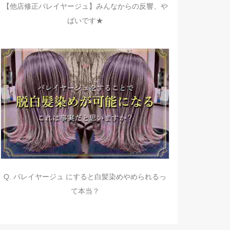
【他店修正バレイヤージュ】みんなからの反響、や
ばいです★
Q. バレイヤージュ にすると白髪染めやめられるっ
て本当？