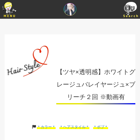
【ツヤ×透明感】ホワイトグ
レージュバレイヤージュ×ブ
リーチ２回 ※動画有
＊カラー＊
＊ヘアスタイル＊
＊ボブ＊