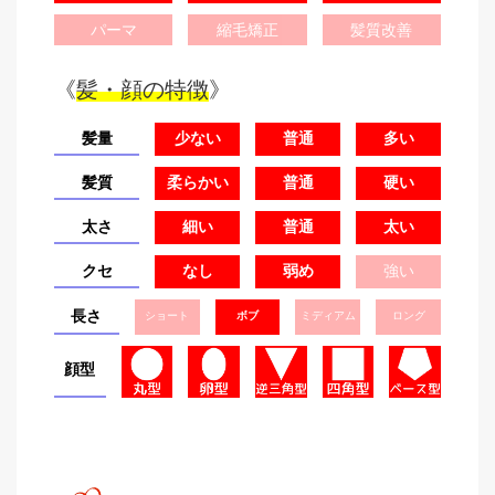
パーマ
縮毛矯正
髪質改善
《
髪・顔の特徴
》
髪量
少ない
普通
多い
髪質
柔らかい
普通
硬い
太さ
細い
普通
太い
クセ
なし
弱め
強い
長さ
ショート
ボブ
ミディアム
ロング
顔型