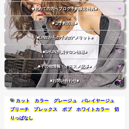
■初めての方へブログ予約限定特典■
■ご予約方法■
■LINEからの予約の"メリット■
■SHUN所属サロン情報■
■その他情報・オススメ記事■
■お問い合わせ■
カット
カラー
グレージュ
バレイヤージュ
ブリーチ
プレックス
ボブ
ホワイトカラー
切
りっぱなし