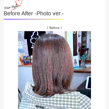
Before After -Photo ver.-
《 Before 》