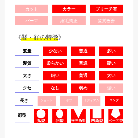
カット
カラー
ブリーチ有
パーマ
縮毛矯正
髪質改善
《
髪・顔の特徴
》
髪量
少ない
普通
多い
髪質
柔らかい
普通
硬い
太さ
細い
普通
太い
クセ
なし
弱め
強い
長さ
ショート
ボブ
ミディアム
ロング
顔型