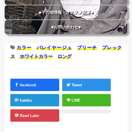
■その他情報・オススメ記事■
■お問い合わせ■
カラー
バレイヤージュ
ブリーチ
プレック
ス
ホワイトカラー
ロング
facebook
Tweet
hatebu
LINE
Read Later