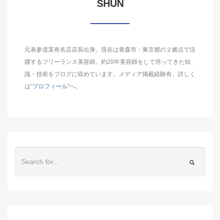
SHUN
元表参道某有名店店長出身。現在は青森市・東京都の２拠点で活
躍するフリーランス美容師。約20年美容師をして培ってきた知
識・技術をブログに収めています。メディア掲載経験有。詳しく
は"
プロフィール
"へ。