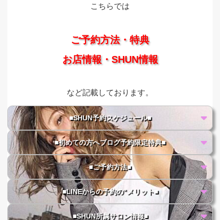
こちらでは
ご予約方法・特典
お店情報・SHUN情報
など記載しております。
■SHUN予約スケジュール■
■初めての方へブログ予約限定特典■
■ご予約方法■
■LINEからの予約の"メリット■
■SHUN所属サロン情報■