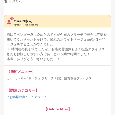
覧下さい。
Yura.Nさん
(女性/10代後半/学生)
前回ラベンダー系に染めたのですが今回のブリーチで完全に赤味を
抜いてくださったおかげで、憧れのホワイトベージュ系のバレイヤ
ージュをすることができました！
8.5時間程の長丁場でしたが、お店の雰囲気もよく担当スタイリスト
さんもお話ししやすい方であっという間の時間でした！
本当にありがとうございました！！
【施術メニュー】
カット、バレイヤージュ(ブリーチ２回)、髪質改善プレックス
【関連カテゴリー】
＊お客様の声＊
・
＊カラー＊
【Before After】